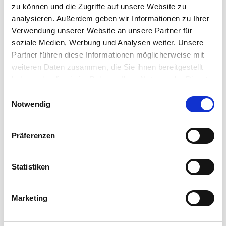
zu können und die Zugriffe auf unsere Website zu
select
analysieren. Außerdem geben wir Informationen zu Ihrer
Verwendung unserer Website an unsere Partner für
soziale Medien, Werbung und Analysen weiter. Unsere
Partner führen diese Informationen möglicherweise mit
weiteren Daten zusammen, die Sie ihnen bereitgestellt
haben oder die sie im Rahmen Ihrer Nutzung der Dienste
gesammelt haben.
Einwilligungsauswahl
Notwendig
Präferenzen
Statistiken
MIKROFON
CMK 222
Marketing
Das legendäre High-Performance Mikrofonkabel CMK 222