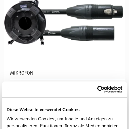
MIKROFON
CPM FM SD
Für längere Strecken gibt es das bewährte Mikrofonkabel
CPM FM auch als Trommel-Variante. 50m, 75m oder sogar
100m ...
Diese Webseite verwendet Cookies
Wir verwenden Cookies, um Inhalte und Anzeigen zu
Mehr erfahren
personalisieren, Funktionen für soziale Medien anbieten