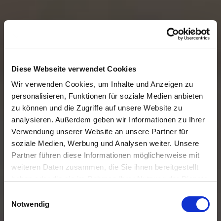
Diese Webseite verwendet Cookies
Wir verwenden Cookies, um Inhalte und Anzeigen zu
personalisieren, Funktionen für soziale Medien anbieten
zu können und die Zugriffe auf unsere Website zu
analysieren. Außerdem geben wir Informationen zu Ihrer
Verwendung unserer Website an unsere Partner für
KABEL FÜR ALLE FÄLLE
soziale Medien, Werbung und Analysen weiter. Unsere
Partner führen diese Informationen möglicherweise mit
Meterware
weiteren Daten zusammen, die Sie ihnen bereitgestellt
haben oder die sie im Rahmen Ihrer Nutzung der Dienste
gesammelt haben.
Einwilligungsauswahl
Notwendig
Nur wer sich im Klaren ist, welchen Anforderungen sein