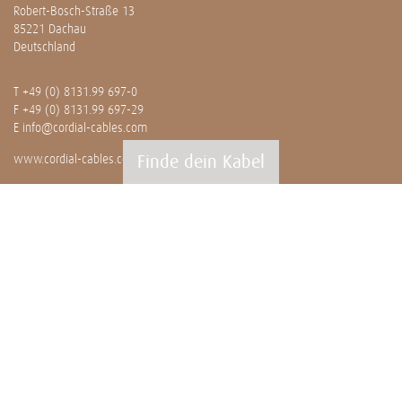
Robert-Bosch-Straße 13
85221 Dachau
Deutschland
T
+49 (0) 8131.99 697-0
F +49 (0) 8131.99 697-29
E
info@cordial-cables.com
Finde dein Kabel
www.cordial-cables.com
PRODUKTE
Alle Produkte
Professionals
Meterware
Installation
CEON