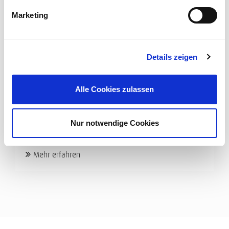
Marketing
Details zeigen
DATENWUNDER
Cordial Datenkabel
Alle Cookies zulassen
Entwickelt, um den vielfältigen Datenübertragungs-
Anforderungen der modernen Veranstaltungstechnik
Nur notwendige Cookies
gerecht zu werden: ...
Mehr erfahren