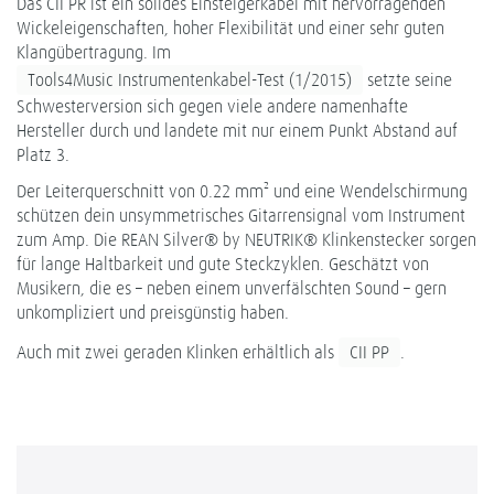
Das CII PR ist ein solides Einsteigerkabel mit hervorragenden
Wickeleigenschaften, hoher Flexibilität und einer sehr guten
Klangübertragung. Im
Tools4Music Instrumentenkabel-Test (1/2015)
setzte seine
Schwesterversion sich gegen viele andere namenhafte
Hersteller durch und landete mit nur einem Punkt Abstand auf
Platz 3.
Der Leiterquerschnitt von 0.22 mm² und eine Wendelschirmung
schützen dein unsymmetrisches Gitarrensignal vom Instrument
zum Amp. Die REAN Silver® by NEUTRIK® Klinkenstecker sorgen
für lange Haltbarkeit und gute Steckzyklen. Geschätzt von
Musikern, die es – neben einem unverfälschten Sound – gern
unkompliziert und preisgünstig haben.
Auch mit zwei geraden Klinken erhältlich als
CII PP
.