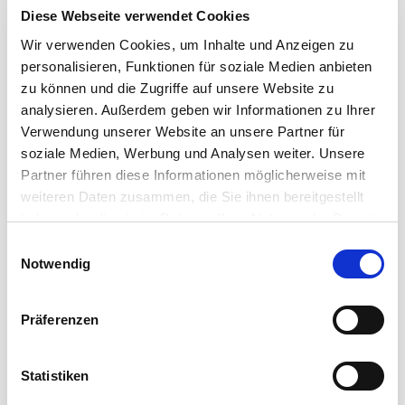
FÜR JEDE RECORDING SESSION DIE RICHTIGEN
Diese Webseite verwendet Cookies
KABEL
Wir verwenden Cookies, um Inhalte und Anzeigen zu
personalisieren, Funktionen für soziale Medien anbieten
Cordial Kabel für Tonstudios
zu können und die Zugriffe auf unsere Website zu
analysieren. Außerdem geben wir Informationen zu Ihrer
Hochklassiges Studio-Equipment braucht perfekte
Signalübertragung. Cordial bietet ein breites
Verwendung unserer Website an unsere Partner für
Spektrum an ...
soziale Medien, Werbung und Analysen weiter. Unsere
Partner führen diese Informationen möglicherweise mit
Mehr erfahren
weiteren Daten zusammen, die Sie ihnen bereitgestellt
haben oder die sie im Rahmen Ihrer Nutzung der Dienste
gesammelt haben.
Einwilligungsauswahl
Notwendig
Präferenzen
Statistiken