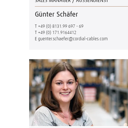
SALES MANAGER / AUSSENDIENST
Günter Schäfer
T
+49 (0) 8131.99 697 - 69
T
+49 (0) 171.9164412
E
guenter.schaefer@cordial-cables.com