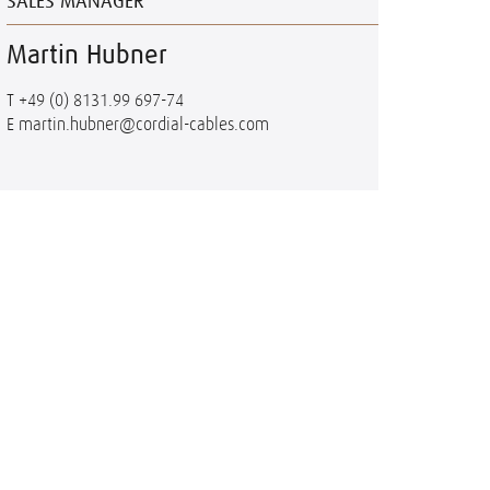
SALES MANAGER
Martin Hubner
T
+49 (0) 8131.99 697-74
E
martin.hubner@cordial-cables.com