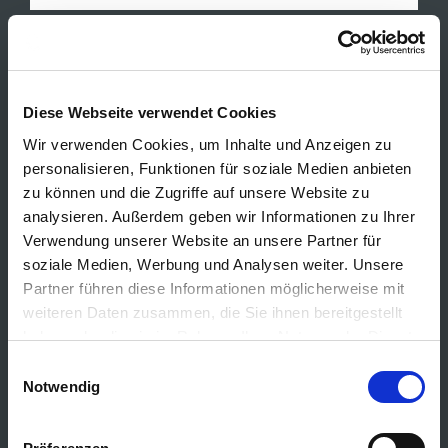
Diese Webseite verwendet Cookies
Wir verwenden Cookies, um Inhalte und Anzeigen zu
personalisieren, Funktionen für soziale Medien anbieten
zu können und die Zugriffe auf unsere Website zu
analysieren. Außerdem geben wir Informationen zu Ihrer
Verwendung unserer Website an unsere Partner für
soziale Medien, Werbung und Analysen weiter. Unsere
Partner führen diese Informationen möglicherweise mit
weiteren Daten zusammen, die Sie ihnen bereitgestellt
MIKROFON
haben oder die sie im Rahmen Ihrer Nutzung der Dienste
gesammelt haben.
Einwilligungsauswahl
CMG 8
Notwendig
Das superrobuste Multicore CMG mit 8 analogen