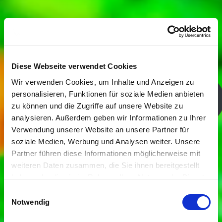
TIME TO SHINE
Diese Webseite verwendet Cookies
Wir verwenden Cookies, um Inhalte und Anzeigen zu
BLACKLIGHT-
personalisieren, Funktionen für soziale Medien anbieten
zu können und die Zugriffe auf unsere Website zu
analysieren. Außerdem geben wir Informationen zu Ihrer
EDITION
Verwendung unserer Website an unsere Partner für
soziale Medien, Werbung und Analysen weiter. Unsere
Partner führen diese Informationen möglicherweise mit
weiteren Daten zusammen, die Sie ihnen bereitgestellt
Instrumentenkabel, die im
haben oder die sie im Rahmen Ihrer Nutzung der Dienste
Dunkeln leuchten.
gesammelt haben.
Einwilligungsauswahl
Notwendig
Der Trick: UV-reaktives Mantelmaterial - durch eine