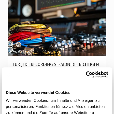
FÜR JEDE RECORDING SESSION DIE RICHTIGEN
KABEL
Cordial Kabel für Tonstudios
Diese Webseite verwendet Cookies
Hochklassiges Studio-Equipment braucht perfekte
Signalübertragung. Cordial bietet ein breites
Wir verwenden Cookies, um Inhalte und Anzeigen zu
Spektrum an ...
personalisieren, Funktionen für soziale Medien anbieten
zu können und die Zugriffe auf unsere Website zu