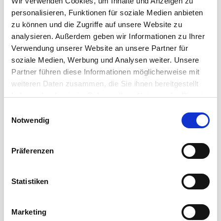
Wir verwenden Cookies, um Inhalte und Anzeigen zu
INSTRUMENT
personalisieren, Funktionen für soziale Medien anbieten
zu können und die Zugriffe auf unsere Website zu
ECOHEMP PR-SILENT
analysieren. Außerdem geben wir Informationen zu Ihrer
Die ECOHEMP Textilkabel – PVC-frei und 100% Hanf PVC-
Verwendung unserer Website an unsere Partner für
freies Mantelmaterial - Bei der Entwicklung des ...
soziale Medien, Werbung und Analysen weiter. Unsere
Partner führen diese Informationen möglicherweise mit
Mehr erfahren
weiteren Daten zusammen, die Sie ihnen bereitgestellt
haben oder die sie im Rahmen Ihrer Nutzung der Dienste
ecocord
gesammelt haben.
Einwilligungsauswahl
Notwendig
Präferenzen
Statistiken
Marketing