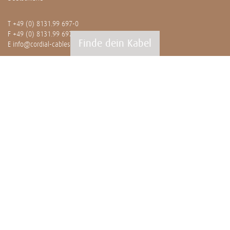
T
+49 (0) 8131.99 697-0
F +49 (0) 8131.99 697-29
Finde dein Kabel
E
info@cordial-cables.com
www.cordial-cables.com
PRODUKTE
Alle Produkte
Professionals
Meterware
Installation
CEON
WISSENSWERTES