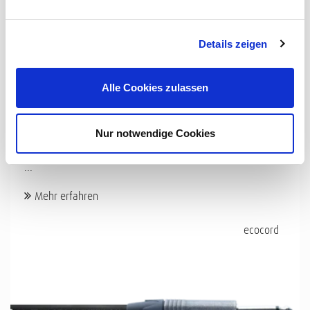
Details zeigen
INSTRUMENT
Alle Cookies zulassen
CGK 150 ECOCORD
Nur notwendige Cookies
ECOCORD – 100% PVC-frei In der Event- und Musikindustrie
sind Kupferleiter essenziell für eine hochwertige Ton- und
...
Mehr erfahren
ecocord