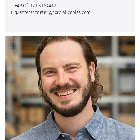
T
+49 (0) 171.9164412
E
guenter.schaefer@cordial-cables.com