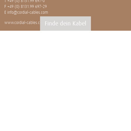
T
+49 (0) 8131.99 697-0
F +49 (0) 8131.99 697-29
E
info@cordial-cables.com
Finde dein Kabel
www.cordial-cables.com
PRODUKTE
Alle Produkte
Professionals
Meterware
Installation
CEON
WISSENSWERTES
News