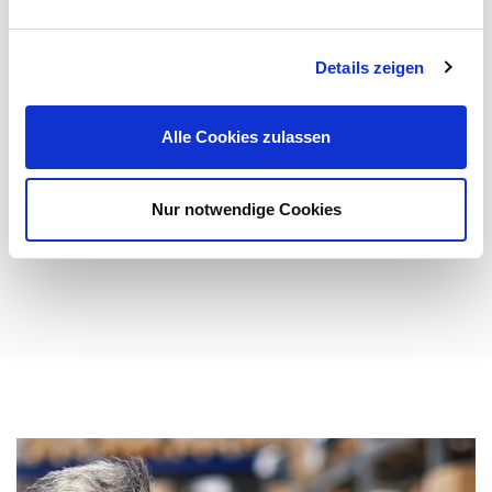
DATENWUNDER
Details zeigen
Cordial Datenkabel
Entwickelt, um den vielfältigen Datenübertragungs-
Alle Cookies zulassen
Anforderungen der modernen Veranstaltungstechnik
gerecht zu werden: ...
Nur notwendige Cookies
Mehr erfahren