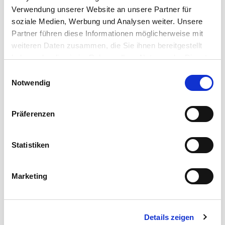
Verwendung unserer Website an unsere Partner für
soziale Medien, Werbung und Analysen weiter. Unsere
Partner führen diese Informationen möglicherweise mit
weiteren Daten zusammen, die Sie ihnen bereitgestellt
haben oder die sie im Rahmen Ihrer Nutzung der Dienste
gesammelt haben.
Einwilligungsauswahl
Notwendig
Präferenzen
Statistiken
DATENWUNDER
Marketing
Cordial Datenkabel
Entwickelt, um den vielfältigen Datenübertragungs-
Anforderungen der modernen Veranstaltungstechnik
Details zeigen