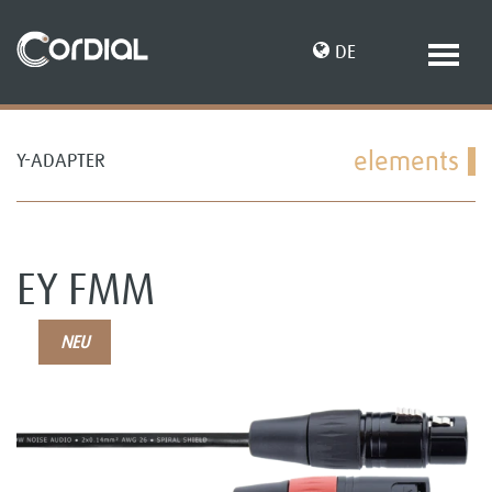
DE
elements
Y-ADAPTER
EN
EY FMM
NEU