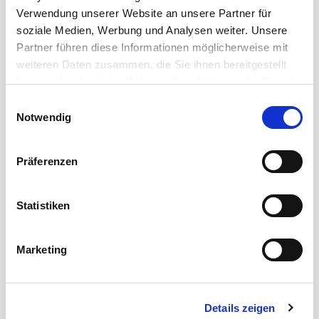
Verwendung unserer Website an unsere Partner für
soziale Medien, Werbung und Analysen weiter. Unsere
Partner führen diese Informationen möglicherweise mit
weiteren Daten zusammen, die Sie ihnen bereitgestellt
haben oder die sie im Rahmen Ihrer Nutzung der Dienste
gesammelt haben.
Einwilligungsauswahl
Notwendig
Präferenzen
Statistiken
DATENWUNDER
Marketing
Cordial Datenkabel
Entwickelt, um den vielfältigen Datenübertragungs-
Anforderungen der modernen Veranstaltungstechnik
Details zeigen