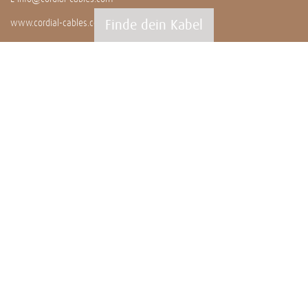
Finde dein Kabel
www.cordial-cables.com
PRODUKTE
Alle Produkte
Professionals
Meterware
Installation
CEON
WISSENSWERTES
News
Artists
Family Talk