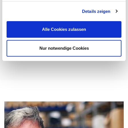
Cordial Datenkabel
Details zeigen
Entwickelt, um den vielfältigen Datenübertragungs-
Anforderungen der modernen Veranstaltungstechnik
Alle Cookies zulassen
gerecht zu werden: ...
Mehr erfahren
Nur notwendige Cookies