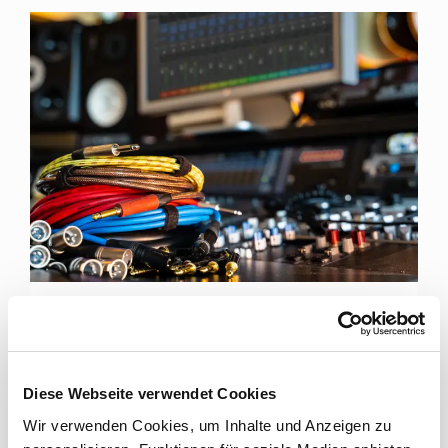
FÜR JEDE RECORDING SESSION DIE RICHTIGEN
KABEL
Cordial Kabel für Tonstudios
Diese Webseite verwendet Cookies
Wir verwenden Cookies, um Inhalte und Anzeigen zu
Hochklassiges Studio-Equipment braucht perfekte