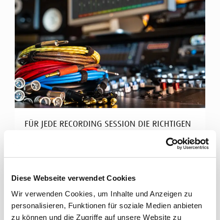
FÜR JEDE RECORDING SESSION DIE RICHTIGEN
KABEL
Cordial Kabel für Tonstudios
Diese Webseite verwendet Cookies
Hochklassiges Studio-Equipment braucht perfekte
Signalübertragung. Cordial bietet ein breites
Wir verwenden Cookies, um Inhalte und Anzeigen zu
Spektrum an ...
personalisieren, Funktionen für soziale Medien anbieten
zu können und die Zugriffe auf unsere Website zu