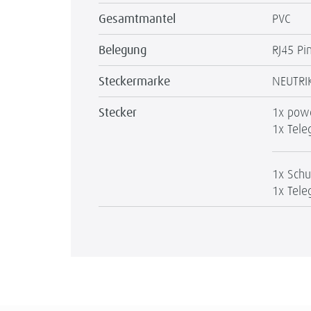
Gesamtmantel
PVC
Belegung
RJ45 Pi
Steckermarke
NEUTRI
Stecker
1x pow
1x Tele
1x Sch
1x Tele