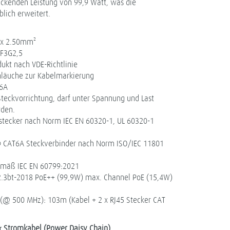
uckenden Leistung von 99,9 Watt, was die
lich erweitert.
3 x 2.50mm²
F3G2,5
odukt nach VDE-Richtlinie
läuche zur Kabelmarkierung
16A
kvorrichtung, darf unter Spannung und Last
rden.
stecker nach Norm IEC EN 60320-1, UL 60320-1
 CAT6A Steckverbinder nach Norm ISO/IEC 11801
emäß IEC EN 60799:2021
2.3bt-2018 PoE++ (99,9W) max. Channel PoE (15,4W)
 (@ 500 MHz): 103m (Kabel + 2 x RJ45 Stecker CAT
 Stromkabel (Power Daisy Chain)