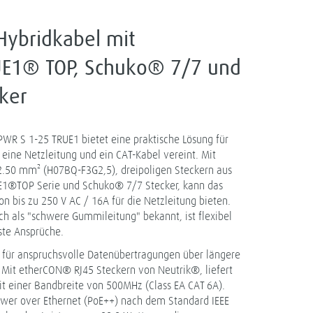
Hybridkabel mit
E1® TOP, Schuko® 7/7 und
ker
WR S 1-25 TRUE1 bietet eine praktische Lösung für
ne Netzleitung und ein CAT-Kabel vereint. Mit
 2.50 mm² (H07BQ-F3G2,5), dreipoligen Steckern aus
®TOP Serie und Schuko® 7/7 Stecker, kann das
n bis zu 250 V AC / 16A für die Netzleitung bieten.
h als "schwere Gummileitung" bekannt, ist flexibel
ste Ansprüche.
l für anspruchsvolle Datenübertragungen über längere
 Mit etherCON® RJ45 Steckern von Neutrik®, liefert
it einer Bandbreite von 500MHz (Class EA CAT 6A).
ower over Ethernet (PoE++) nach dem Standard IEEE