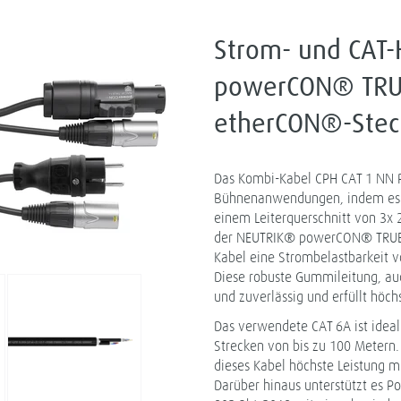
Strom- und CAT-
powerCON® TRU
etherCON®-Stec
Das Kombi-Kabel CPH CAT 1 NN P
Bühnenanwendungen, indem es ei
einem Leiterquerschnitt von 3x
der NEUTRIK® powerCON® TRUE1
Kabel eine Strombelastbarkeit vo
Diese robuste Gummileitung, auc
und zuverlässig und erfüllt höch
Das verwendete CAT 6A ist idea
Strecken von bis zu 100 Metern.
dieses Kabel höchste Leistung m
Darüber hinaus unterstützt es P