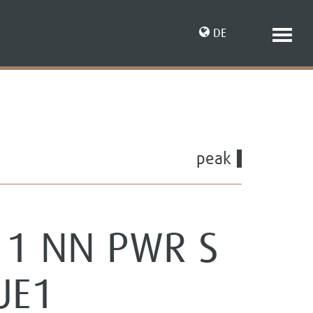
DE
EN
peak
 1 NN PWR S
UE1