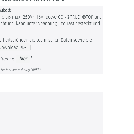
huko®
ung bis max. 250V~ 16A. powerCON®TRUE1®TOP und
chtung, kann unter Spannung und Last gesteckt und
herheitsgründen die technischen Daten sowie die
Download PDF
]
lten Sie
hier
*
icherheitsverordnung (GPSR).