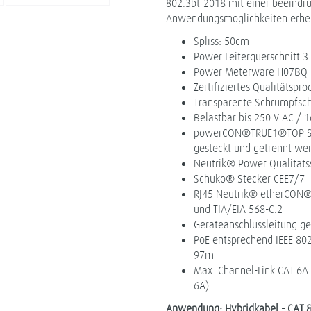
802.3bt-2018 mit einer beeindr
Anwendungsmöglichkeiten erheb
Spliss: 50cm
Power Leiterquerschnitt 
Power Meterware H07BQ-
Zertifiziertes Qualitätspr
Transparente Schrumpfsch
Belastbar bis 250 V AC / 
powerCON®TRUE1®TOP Stec
gesteckt und getrennt we
Neutrik® Power Qualitäts
Schuko® Stecker CEE7/7
RJ45 Neutrik® etherCON®
und TIA/EIA 568-C.2
Geräteanschlussleitung g
PoE entsprechend IEEE 80
97m
Max. Channel-Link CAT 6A
6A)
Anwendung: Hybridkabel - CAT &