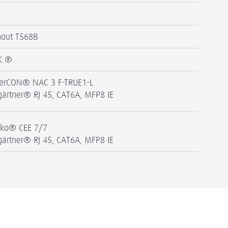
nout T568B
K ®
erCON® NAC 3 F-TRUE1-L
gärtner® RJ 45, CAT6A, MFP8 IE
uko® CEE 7/7
gärtner® RJ 45, CAT6A, MFP8 IE