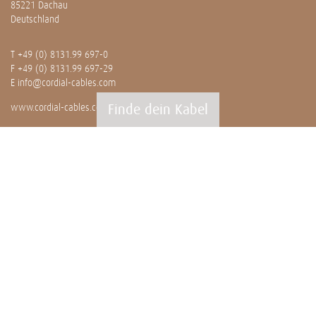
85221 Dachau
Deutschland
T
+49 (0) 8131.99 697-0
F +49 (0) 8131.99 697-29
E
info@cordial-cables.com
Finde dein Kabel
www.cordial-cables.com
PRODUKTE
Alle Produkte
Professionals
Meterware
Installation
CEON
WISSENSWERTES