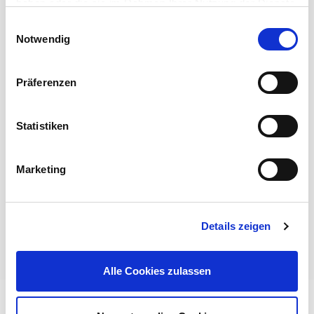
haben oder die sie im Rahmen Ihrer Nutzung der Dienste
gesammelt haben.
Einwilligungsauswahl
Notwendig
DATENWUNDER
Präferenzen
Cordial Datenkabel
Statistiken
Entwickelt, um den vielfältigen Datenübertragungs-
Anforderungen der modernen Veranstaltungstechnik
gerecht zu werden: ...
Marketing
Mehr erfahren
Details zeigen
Alle Cookies zulassen