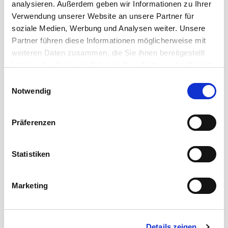
analysieren. Außerdem geben wir Informationen zu Ihrer
Verwendung unserer Website an unsere Partner für
soziale Medien, Werbung und Analysen weiter. Unsere
Partner führen diese Informationen möglicherweise mit
weiteren Daten zusammen, die Sie ihnen bereitgestellt
haben oder die sie im Rahmen Ihrer Nutzung der Dienste
gesammelt haben.
Einwilligungsauswahl
Notwendig
Präferenzen
Statistiken
DATENWUNDER
Marketing
Cordial Datenkabel
Entwickelt, um den vielfältigen Datenübertragungs-
Details zeigen