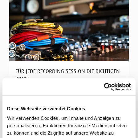
FÜR JEDE RECORDING SESSION DIE RICHTIGEN
KABEL
Cordial Kabel für Tonstudios
Hochklassiges Studio-Equipment braucht perfekte
Diese Webseite verwendet Cookies
Signalübertragung. Cordial bietet ein breites
Wir verwenden Cookies, um Inhalte und Anzeigen zu
Spektrum an ...
personalisieren, Funktionen für soziale Medien anbieten
Mehr erfahren
zu können und die Zugriffe auf unsere Website zu