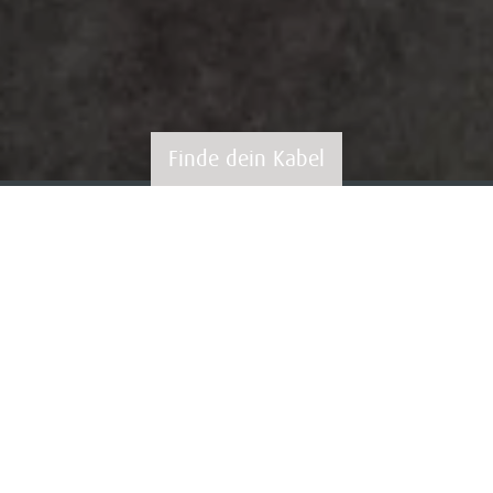
Finde dein Kabel
EFFIZIENT ÜBER LANGE STRECKEN
Die
getrommelten
Cat Kabel von