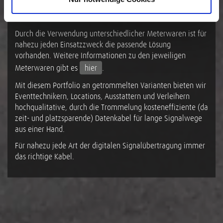
Schutzgehäuse aus Metall verbaut sind - wie das CSE NN 7-
SD, CSE NN 5-SD oder CSE NN 5-SD-PVC.
Durch die Verwendung unterschiedlicher Meterwaren ist für
nahezu jeden Einsatzzweck die passende Lösung
vorhanden. Weitere Informationen zu den jeweiligen
Meterwaren gibt es
hier
.
Mit diesem Portfolio an getrommelten Varianten bieten wir
Eventtechnikern, Locations, Ausstattern und Verleihern
hochqualitative, durch die Trommelung kosteneffiziente (da
zeit- und platzsparende) Datenkabel für lange Signalwege
aus einer Hand.
Für nahezu jede Art der digitalen Signalübertragung immer
das richtige Kabel.