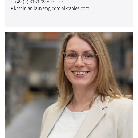
T
+49 (0) 8131.99 697 - 77
E
korbinian.lauxen@cordial-cables.com