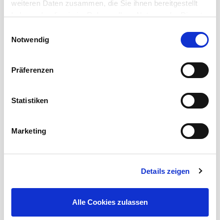
weiteren Daten zusammen, die Sie ihnen bereitgestellt
haben oder die sie im Rahmen Ihrer Nutzung der Dienste
gesammelt haben.
Einwilligungsauswahl
Notwendig
Präferenzen
Statistiken
Marketing
WORKING DESIGN
Details zeigen
CORDIAL DESIGN CABLES
Alle Cookies zulassen
To musicians expecting particularly high standards,