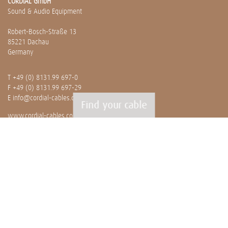
CORDIAL GmbH
Sound & Audio Equipment
Robert-Bosch-Straße 13
85221 Dachau
Germany
T
+49 (0) 8131.99 697-0
F +49 (0) 8131.99 697-29
E
info@cordial-cables.com
Find your cable
www.cordial-cables.com
PRODUCTS
Ready made cables
CEON
Professionals
Bulk cables