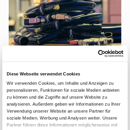
SMART SOLUTIONS FOR PROFESSIONAL DATA
TRANSMISSIONS
Diese Webseite verwendet Cookies
Wir verwenden Cookies, um Inhalte und Anzeigen zu
Cordial Data Cables
personalisieren, Funktionen für soziale Medien anbieten
zu können und die Zugriffe auf unsere Website zu
A wide range of solutions for the transmission of data
analysieren. Außerdem geben wir Informationen zu Ihrer
signals in a reasonable and manageable budget: the
data cables ...
Verwendung unserer Website an unsere Partner für
soziale Medien, Werbung und Analysen weiter. Unsere
Read more
Partner führen diese Informationen möglicherweise mit