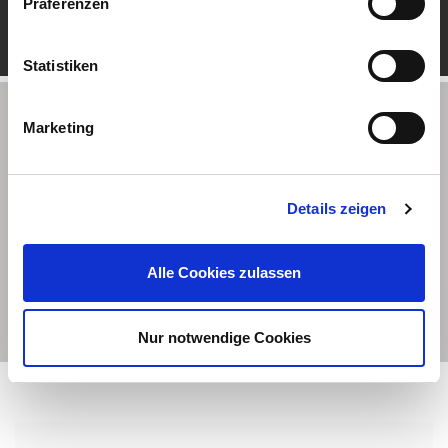
Präferenzen
Statistiken
Partner-Locator
Marketing
Please type in your adress
Details zeigen
Alle Cookies zulassen
FIND PARTNERS
Nur notwendige Cookies