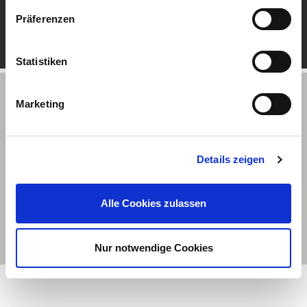
Präferenzen
Statistiken
Partner-Locator
Marketing
Please type in your adress
Details zeigen
Alle Cookies zulassen
FIND PARTNERS
Nur notwendige Cookies