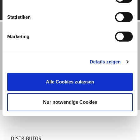
Statistiken
Partner-Locator
Marketing
Please type in your adress
Details zeigen
Alle Cookies zulassen
FIND PARTNERS
Nur notwendige Cookies
DISTRIBUTOR