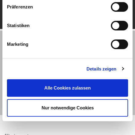
Präferenzen
Statistiken
Partner-Locator
Marketing
Please type in your adress
Details zeigen
Alle Cookies zulassen
FIND PARTNERS
Nur notwendige Cookies